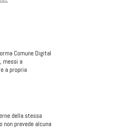
forma Comune Digital
i, messi a
re a propria
terne della stessa
to non prevede alcuna