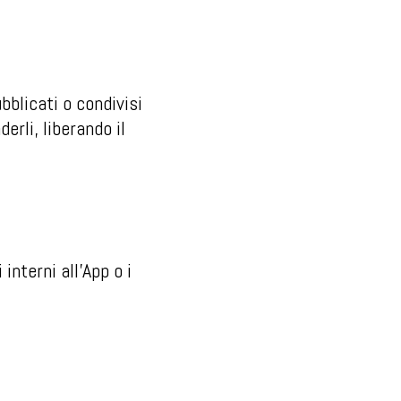
bblicati o condivisi
erli, liberando il
 interni all’App o i