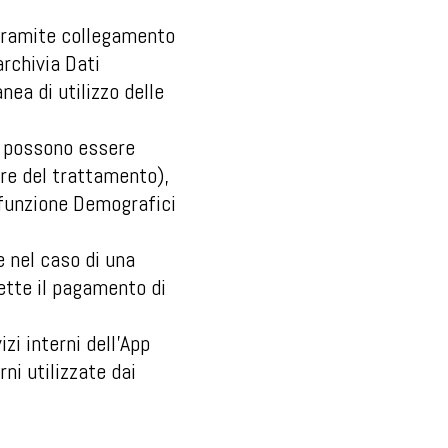
i tramite collegamento
archivia Dati
ea di utilizzo delle
pp possono essere
are del trattamento),
a funzione Demografici
e nel caso di una
ette il pagamento di
zi interni dell’App
ni utilizzate dai