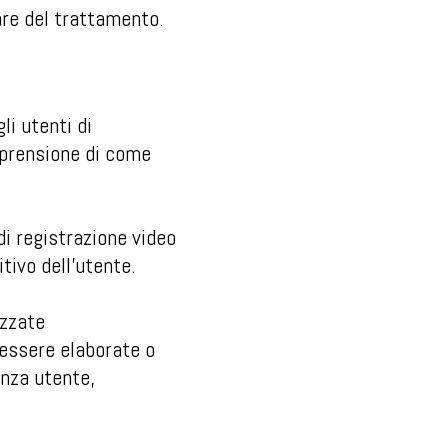
lare del trattamento.
li utenti di
mprensione di come
di registrazione video
tivo dell'utente.
izzate
 essere elaborate o
enza utente,