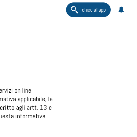
chiediallapp
rvizi on line
mativa applicabile, la
ritto agli artt. 13 e
uesta informativa